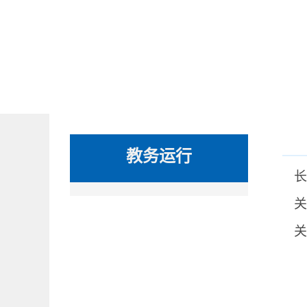
教务运行
长
关
关